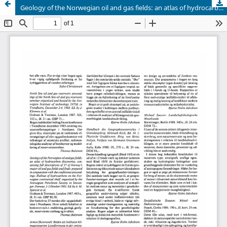
Geology of the Norwegian oil and gas fields: an atlas of hydrocarbon discoveries, containing full descriptions of 37 of Norway's major oil and gas fields and finds: prepared in conjunction with the conference proceedings: Habitat of hydrocarbons on the Norwegian continental shelf: organized by the Norwegian Petroleum Society in Stavanger, Norway, 1-3 October 1985. Ed. by A. M. Spencer et al.