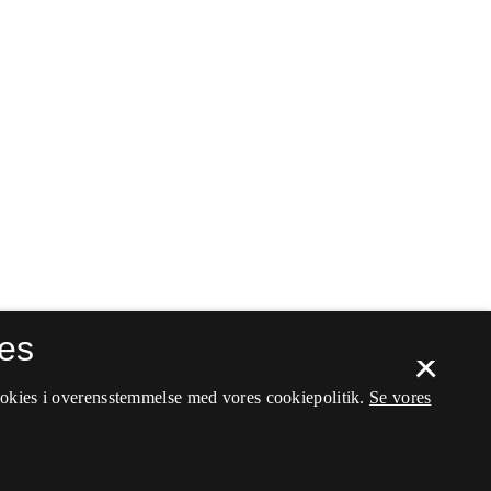
es
×
ookies i overensstemmelse med vores cookiepolitik.
Se vores