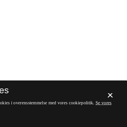
es
×
ookies i overensstemmelse med vores cookiepolitik.
Se vores