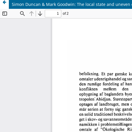
Simon Duncan & Mark Goodwin: The local state and uneven d