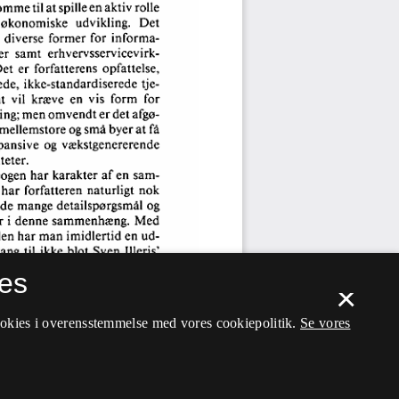
es
×
ookies i overensstemmelse med vores cookiepolitik.
Se vores