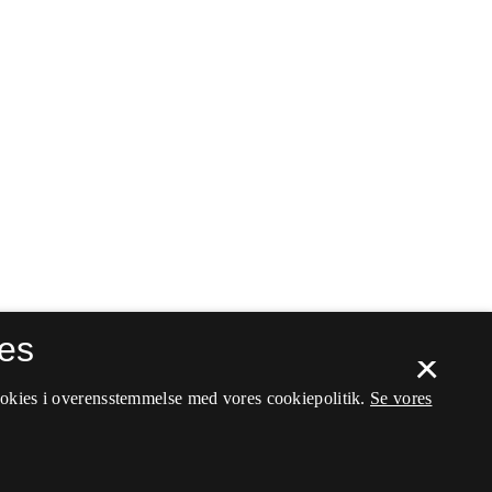
es
×
ookies i overensstemmelse med vores cookiepolitik.
Se vores