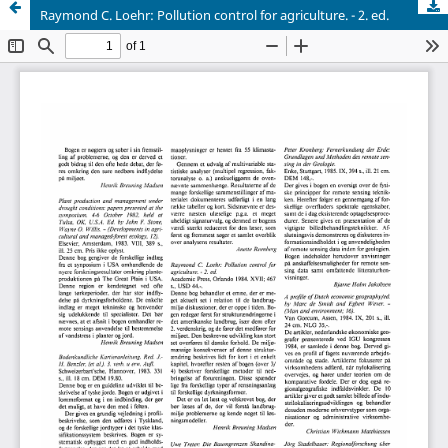
Raymond C. Loehr: Pollution control for agriculture. - 2. ed.