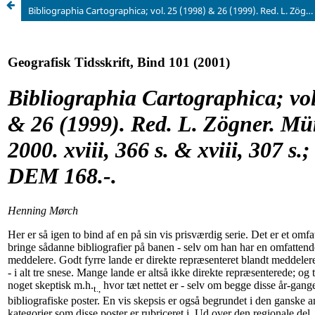
Bibliographia Cartographica; vol. 25 (1998) & 26 (1999). Red. L. Zögner. München, Säur, 2000. xviii, 366 s. & xviii, 307 s.; 21 cm; å DEM 168.-.