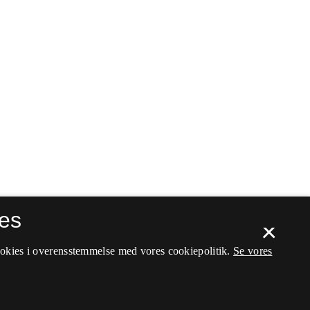
es
×
ookies i overensstemmelse med vores cookiepolitik.
Se vores