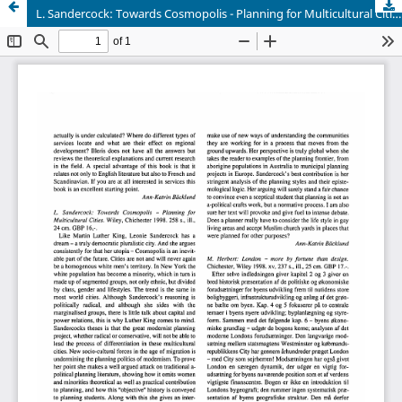
L. Sandercock: Towards Cosmopolis - Planning for Multicultural Cities. Wiley, Chichester 1998. 258 s., ill., 24cm. GBP 16,-.