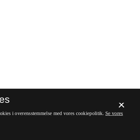
es
×
ookies i overensstemmelse med vores cookiepolitik.
Se vores