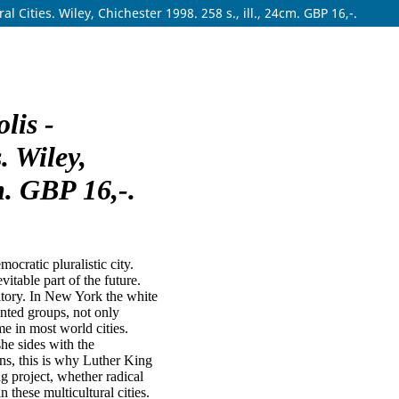
 Cities. Wiley, Chichester 1998. 258 s., ill., 24cm. GBP 16,-.