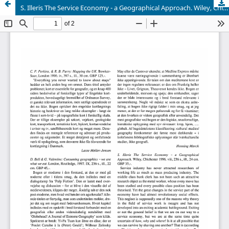
S. Illeris The Service Economy - a Geographical Approach. Wiley, Chichester 1996. viii, 236 s., ill., 24 cm. GBP 35,-.