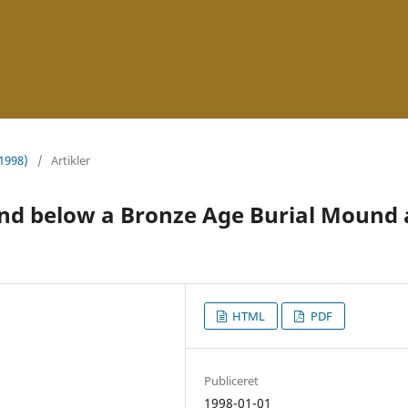
(1998)
/
Artikler
and below a Bronze Age Burial Mound 
HTML
PDF
Publiceret
1998-01-01