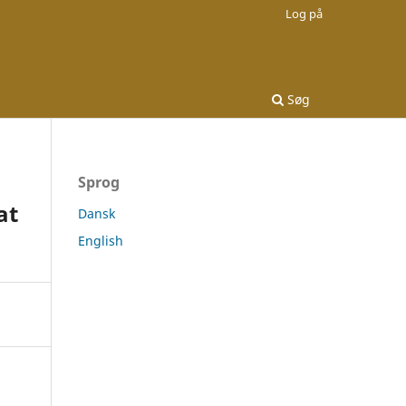
Log på
Søg
Sprog
at
Dansk
English