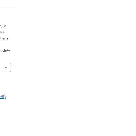
n, M.
w a
thern
ticle/v
98)