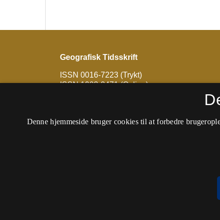
Geografisk Tidsskrift
ISSN 0016-7223 (Trykt)
ISSN 1903-2471 (Online)
D
Tidsskriftet udkommer ikke længere på denne
findes hos
Geografisk Tidsskrift - Journal of 
Denne hjemmeside bruger cookies til at forbedre brugerople
Francis)
.
Tilgængelighedserklæring