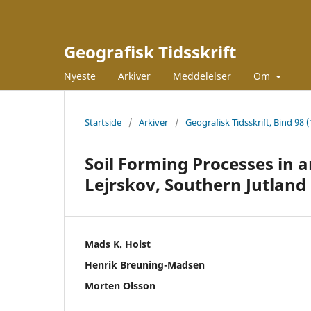
Geografisk Tidsskrift
Nyeste
Arkiver
Meddelelser
Om
Startside
/
Arkiver
/
Geografisk Tidsskrift, Bind 98 
Soil Forming Processes in 
Lejrskov, Southern Jutland
Mads K. Hoist
Henrik Breuning-Madsen
Morten Olsson