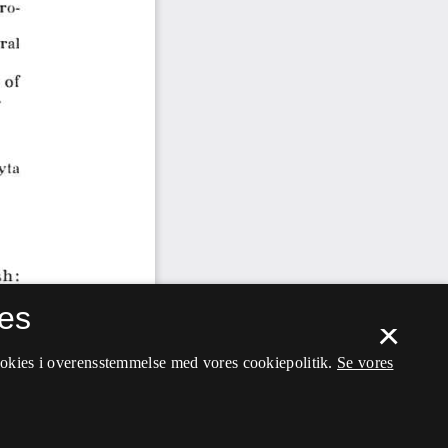
es
×
ookies i overensstemmelse med vores cookiepolitik.
Se vores