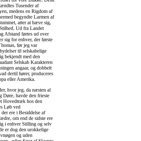
 tændtes Tusender af
 Byen, medens en Rigdom af
 hermed begyndte Larmen af
ummet, atter at hæve sig,
 Stilhed. Ud fra Landet
g Afstand førtes ud over
 sig for enhver, der første
homas, før jeg var
ydelser til selskabelige
mig bekjendt med den
saadant Selskab Karakteren
ningen angaar, og dobbelt
vad dertil hører, produceres
opa eller Amerika.
r, hvor jeg, da næsten al
 Døre, havde den frieste
 et Hovedtræk hos den
es Løb ved
er ere i Besiddelse af
dre, om end de sidste ere
g i enhver Stilling og selv
de er dog den urokkelige
alvnøgen og uden
roen , uden Spor af Skygge