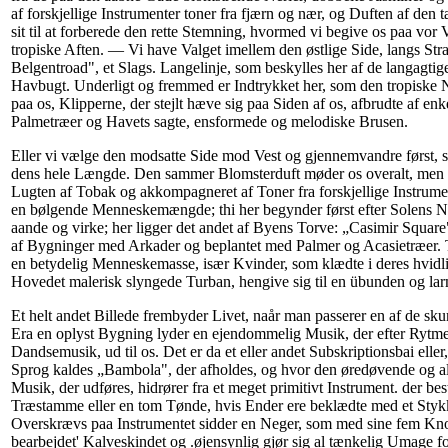
af forskjellige Instrumenter toner fra fjærn og nær, og Duften af den
sit til at forberede den rette Stemning, hvormed vi begive os paa vor 
tropiske Aften. — Vi have Valget imellem den østlige Side, langs Str
Belgentroad", et Slags. Langelinje, som beskylles her af de langagti
Havbugt. Underligt og fremmed er Indtrykket her, som den tropiske 
paa os, Klipperne, der stejlt hæve sig paa Siden af os, afbrudte af en
Palmetræer og Havets sagte, ensformede og melodiske Brusen.
Eller vi vælge den modsatte Side mod Vest og gjennemvandre først, so
dens hele Længde. Den sammer Blomsterduft møder os overalt, men 
Lugten af Tobak og akkompagneret af Toner fra forskjellige Instrumen
en bølgende Menneskemængde; thi her begynder først efter Solens 
aande og virke; her ligger det andet af Byens Torve: „Casimir Square"
af Bygninger med Arkader og beplantet med Palmer og Acasietræer. T
en betydelig Menneskemasse, især Kvinder, som klædte i deres hvid
Hovedet malerisk slyngede Turban, hengive sig til en übunden og la
Et helt andet Billede frembyder Livet, naår man passerer en af de sk
Era en oplyst Bygning lyder en ejendommelig Musik, der efter Rytm
Dandsemusik, ud til os. Det er da et eller andet Subskriptionsbai eller
Sprog kaldes „Bambola", der afholdes, og hvor den øredøvende og a
Musik, der udføres, hidrører fra et meget primitivt Instrument. der bes
Træstamme eller en tom Tønde, hvis Ender ere beklædte med et Sty
Overskrævs paa Instrumentet sidder en Neger, som med sine fem Knoe
bearbejdet' Kalveskindet og .øjensynlig gjør sig al tænkelig Umage fo