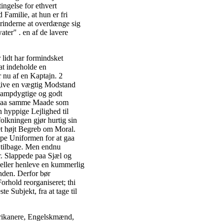
ingelse for ethvert
Familie, at hun er fri
erinderne at overdænge sig
ter" . en af de lavere
 lidt har formindsket
 at indeholde en
 nu af en Kaptajn. 2
fgive en vægtig Modstand
kampdygtige og godt
t paa samme Maade som
hyppige Lejlighed til
olkningen gjør hurtig sin
et højt Begreb om Moral.
ippe Uniformen for at gaa
a tilbage. Men endnu
r. Slappede paa Sjæl og
 eller henleve en kummerlig
nden. Derfor bør
rhold reorganiseret; thi
e Subjekt, fra at tage til
erikanere, Engelskmænd,