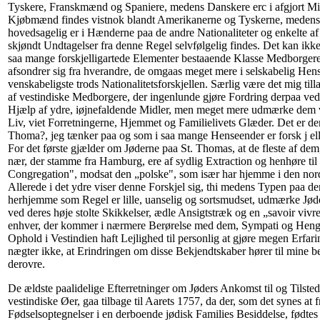
Tyskere, Franskmænd og Spaniere, medens Danskere erc i afgjort Min
Kjøbmænd findes vistnok blandt Amerikanerne og Tyskerne, medens 
hovedsagelig er i Hænderne paa de andre Nationaliteter og enkelte a
skjøndt Undtagelser fra denne Regel selvfølgelig findes. Det kan ikke
saa mange forskjelligartede Elementer bestaaende Klasse Medborgere
afsondrer sig fra hverandre, de omgaas meget mere i selskabelig Hen
venskabeligste trods Nationalitetsforskjellen. Særlig være det mig till
af vestindiske Medborgere, der ingenlunde gjøre Fordring derpaa ved
Hjælp af ydre, iøjnefaldende Midler, men meget mere udmærke dem v
Liv, viet Forretningerne, Hjemmet og Familielivets Glæder. Det er de
Thoma?, jeg tænker paa og som i saa mange Henseender er forsk j el
For det første gjælder om Jøderne paa St. Thomas, at de fleste af dem
nær, der stamme fra Hamburg, ere af sydlig Extraction og henhøre til 
Congregation", modsat den „polske", som især har hjemme i den nord
Allerede i det ydre viser denne Forskjel sig, thi medens Typen paa 
herhjemme som Regel er lille, uanselig og sortsmudset, udmærke Jøder
ved deres høje stolte Skikkelser, ædle Ansigtstræk og en „savoir vivre
enhver, der kommer i nærmere Berørelse med dem, Sympati og Hengi
Ophold i Vestindien haft Lejlighed til personlig at gjøre megen Erfar
nægter ikke, at Erindringen om disse Bekjendtskaber hører til mine 
derovre.
De ældste paalidelige Efterretninger om Jøders Ankomst til og Tilste
vestindiske Øer, gaa tilbage til Aarets 1757, da der, som det synes at
Fødselsoptegnelser i en derboende jødisk Families Besiddelse, fødtes