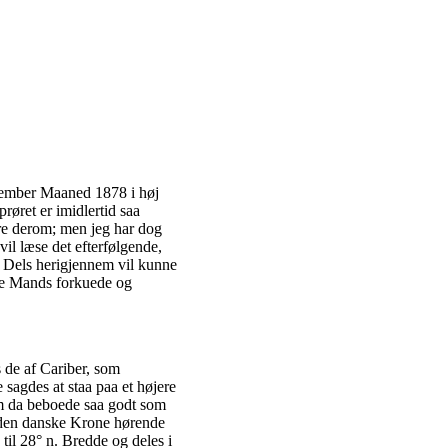
cember Maaned 1878 i høj
øret er imidlertid saa
re derom; men jeg har dog
vil læse det efterfølgende,
 Dels herigjennem vil kunne
rte Mands forkuede og
 de af Cariber, som
agdes at staa paa et højere
om da beboede saa godt som
 den danske Krone hørende
til 28° n. Bredde og deles i