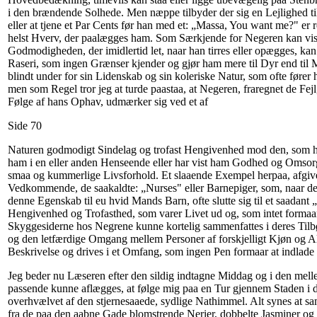
i den brændende Solhede. Men næppe tilbyder der sig en Lejlighed t
eller at tjene et Par Cents før han med et: „Massa, You want me?" er r
helst Hverv, der paalægges ham. Som Særkjende for Negeren kan vis
Godmodigheden, der imidlertid let, naar han tirres eller opægges, kan f
Raseri, som ingen Grænser kjender og gjør ham mere til Dyr end til
blindt under for sin Lidenskab og sin koleriske Natur, som ofte føre
men som Regel tror jeg at turde paastaa, at Negeren, fraregnet de Fej
Følge af hans Ophav, udmærker sig ved et af
Side 70
Naturen godmodigt Sindelag og trofast Hengivenhed mod den, som han
ham i en eller anden Henseende eller har vist ham Godhed og Omsorg 
smaa og kummerlige Livsforhold. Et slaaende Exempel herpaa, afgiv
Vedkommende, de saakaldte: „Nurses" eller Barnepiger, som, naar de i
denne Egenskab til eu hvid Mands Barn, ofte slutte sig til et saadan
Hengivenhed og Trofasthed, som varer Livet ud og, som intet formaar
Skyggesiderne hos Negrene kunne kortelig sammenfattes i deres Tilb
og den letfærdige Omgang mellem Personer af forskjelligt Kjøn og Al
Beskrivelse og drives i et Omfang, som ingen Pen formaar at indlade 
Jeg beder nu Læseren efter den sildig indtagne Middag og i den mellem
passende kunne aflægges, at følge mig paa en Tur gjennem Staden i 
overhvælvet af den stjernesaaede, sydlige Nathimmel. Alt synes at sam
fra de paa den aabne Gade blomstrende Nerier, dobbelte Jasminer og