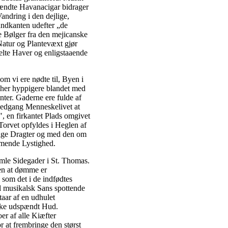
 tændte Havanacigar bidrager
Vandring i den dejlige,
andkanten udefter „de
ge Bølger fra den mejicanske
Natur og Plantevæxt gjør
kelte Haver og enligstaaende
m vi ere nødte til, Byen i
her hyppigere blandet med
ter. Gaderne ere fulde af
Nedgang Menneskelivet at
, en firkantet Plads omgivet
orvet opfyldes i Heglen af
lige Dragter og med den om
rmende Lystighed.
umle Sidegader i St. Thomas.
en at dømme er
, som det i de indfødtes
l musikalsk Sans spottende
taar af en udhulet
kke udspændt Hud.
r af alle Kiæfter
r at frembringe den størst