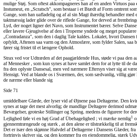
mulige Støj. Som oftest akkompagneres han af en anden Virtuos paa e
Instumeut, en „Scratsch", som bestaar i et Btædt af Form omtrent som
Gange, som han uafladelig og af al sin Magt ihærdig behandler med 
taktmæssig lader glide over de riflede Gange, for derved at frembring
Lyd, der noget ligner det Navn, som Instrumentet bærer. Selve Dansen
eller lavere Gjeugivelse af den i Troperne yndede og meget populære
„Contradanza", som den i daglig Tale kaldes. Lokalet, hvori Dansen fo
opfyldt, Aftenen saa varm og den Atmosfære, som fylder Salen, saa 
fører sig fristet til et længere Ophold.
Strax ved vor Udtræden af det paagjældende Hus, støde vi paa den 
af Mennesker , som kun synes at have samlet dem for at lytte til de d
fra den oplyste Dansesal, men ved nærmere Eftersyn viser sig at være
Hensigt. Ved at blande os i Sværmen, der, som sædvanlig, villig gjør
de nærme eller blande sig
Side 71
umiddelbare Glæde, der lyser vid af Øjnene paa Deltagerne. Den kvi
synes at tage det mest alvorlig; de mandlige Deltagere derimod udmær
Bevægelser, groteske Stillinger og Spring. medens de figurere for 
1
Lejlighed føle vi en høj Grad af Übehagelighed ; vi mærke nemlig
o
gjennemtrængeude og stærk , at den alene er tilstrækkelig til at frems
Det er især den skjønne Halvdel af Deltagerne i Dansens Glæder, f
fortrinvis skriver sig, og den kommer fra en ejendommelig, stærk Udv