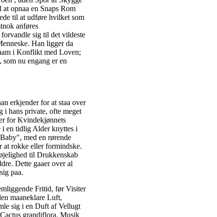
il at opnaa en Snaps Rom
ede til at udføre hvilket som
tnok anføres
orvandle sig til det vildeste
 Menneske. Han ligger da
r ham i Konflikt med Loven;
l, som nu engang er en
 erkjender for at staa over
i hans private, ofte meget
er for Kvindekjønnets
 en tidlig Alder knyttes i
t „Baby", med en rørende
 at rokke eller formindske.
øjelighed til Drukkenskab
dre. Dette gaaer over al
sig paa.
liggende Fritid, før Visiter
den maaneklare Luft,
le sig i en Duft af Vellugt
 Cactus grandiflora. Musik