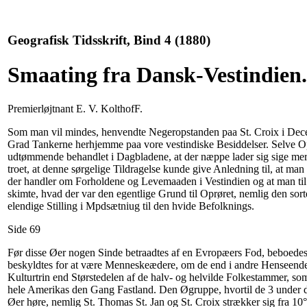
Geografisk Tidsskrift, Bind 4 (1880)
Smaating fra Dansk-Vestindien.
Premierløjtnant E. V. KolthofF.
Som man vil mindes, henvendte Negeropstanden paa St. Croix i De
Grad Tankerne herhjemme paa vore vestindiske Besiddelser. Selve Opr
udtømmende behandlet i Dagbladene, at der næppe lader sig sige me
troet, at denne sørgelige Tildragelse kunde give Anledning til, at man 
der handler om Forholdene og Levemaaden i Vestindien og at man til
skimte, hvad der var den egentlige Grund til Oprøret, nemlig den so
elendige Stilling i Mpdsætniug til den hvide Befolknings.
Side 69
Før disse Øer nogen Sinde betraadtes af en Evropæers Fod, beboedes
beskyldtes for at være Menneskeædere, om de end i andre Henseende s
Kulturtrin end Størstedelen af de halv- og helvilde Folkestammer, s
hele Amerikas den Gang Fastland. Den Øgruppe, hvortil de 3 under
Øer høre, nemlig St. Thomas St. Jan og St. Croix strækker sig fra 10° 