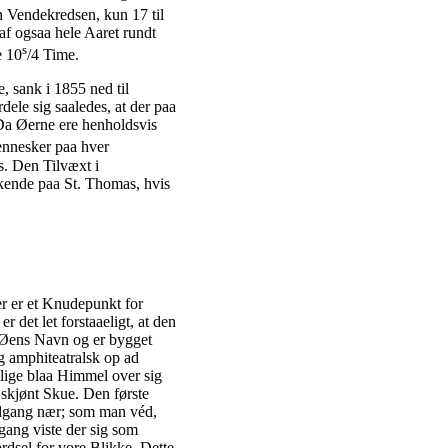
n Vendekredsen, kun 17 til
f ogsaa hele Aaret rundt
s
e 10
/4 Time.
 sank i 1855 ned til
dele sig saaledes, at der paa
 Da Øerne ere henholdsvis
ennesker paa hver
. Den Tilvæxt i
kkende paa St. Thomas, hvis
der er et Knudepunkt for
r det let forstaaeligt, at den
r Øens Navn og er bygget
 amphiteatralsk op ad
jlige blaa Himmel over sig
skjønt Skue. Den første
edgang nær; som man véd,
gang viste der sig som
rdsel for vore Blikke. Dette