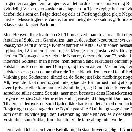
Lugten er saa gjennemtrængende, at det fordres som en uafviselig Bet
kvindeligt Væsen, der ønsker at antages som Tjenestepige hos en hvid 
derfor; dels som en Følge deraf og dels af Forfængelighed pleje Neg
med en Masse lugtende Vande, fornemmelig det saakaldte: „Florida wa
Klasser stærkt søgt Parfume.
Med Hensyn til de hvide paa St. Thomas véd man jo, at man lidt efter
Antallet af Soldater i Garnisonen, uagtet det sidste Negeroprør synes
Paaskyndelse til at forøge Kombattanternes Antal. Garnisonen bestaar
Løjtnanter, 12 Underofficerer og 72 Menige, der ganske vist vilde a
mod en Flok nøgne, slet væbnede Negere, dersom det var 72 raske, 
indøvede Soldater, man havde; men denne Stand rekruteres omtren
Falstaff hos Fredsdommer Dompap, og Levemaaden i Vestindien, den 
Udskejelser og den demoraliserede Tone blandt den lavere Del af Bef
Virkning paa Soldaterne, tilmed da de fleste just ikke medbringe nog
Alt, hvad der blot duer nogenlunde, søger derfor hurtigst mulig at sl
over i private eller kommunale Livsstillinger, og Bundfaldet bliver d
sørgelige stiller denne Sag sig, naar man betragter dens Konsekvense
Legeme, sendes Soldaterne efter endt Tjenestetid tilbage til Danmark
Tilværelse derovre, dersom Døden ikke har gjort det af med dem fori
Regjeringen ogsaa tage denne Byrde paa sine Skuldre og søge dette Fo
som det nu er, vilde jeg uden Betænkning raade enhver, selv det slettest
Vestindien som Soldat, fordi han dér vilde tabe alt og intet vinde.
Den civile Del af den hvide Befolkning bestaar hovedsagelig af Am