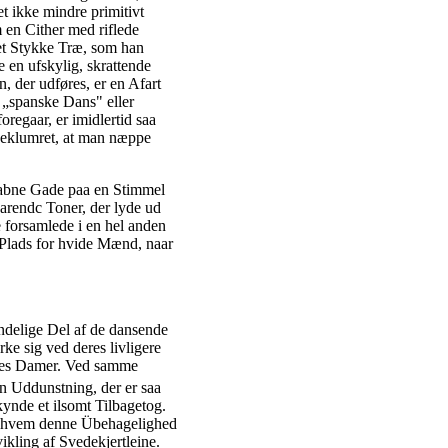
t ikke mindre primitivt
 en Cither med riflede
et Stykke Træ, som han
e en ufskylig, skrattende
, der udføres, er en Afart
 „spanske Dans" eller
regaar, er imidlertid saa
beklumret, at man næppe
aabne Gade paa en Stimmel
aarendc Toner, der lyde ud
 forsamlede i en hel anden
 Plads for hvide Mænd, naar
ndelige Del af de dansende
ke sig ved deres livligere
deres Damer. Ved samme
n Uddunstning, der er saa
kynde et ilsomt Tilbagetog.
ra hvem denne Übehagelighed
ikling af Svedekjertleine.