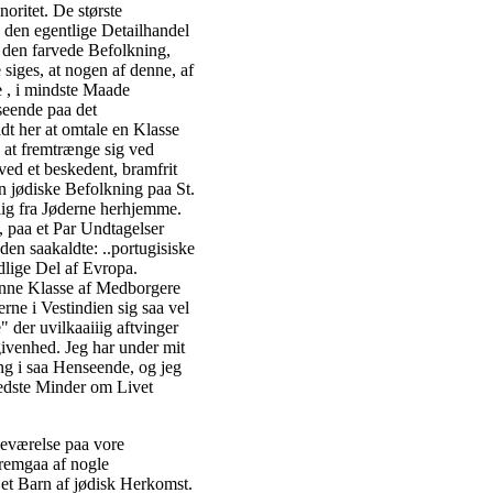
oritet. De største
den egentlige Detailhandel
f den farvede Befolkning,
 siges, at nogen af denne, af
 , i mindste Maade
seende paa det
adt her at omtale en Klasse
 at fremtrænge sig ved
ed et beskedent, bramfrit
n jødiske Befolkning paa St.
lig fra Jøderne herhjemme.
, paa et Par Undtagelser
den saakaldte: ..portugisiske
lige Del af Evropa.
denne Klasse af Medborgere
ne i Vestindien sig saa vel
" der uvilkaaiiig aftvinger
venhed. Jeg har under mit
ing i saa Henseende, og jeg
bedste Minder om Livet
deværelse paa vore
 fremgaa af nogle
 et Barn af jødisk Herkomst.