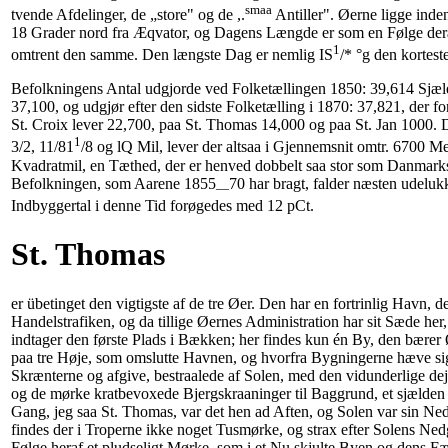
smaa
tvende Afdelinger, de „store" og de ,.
Antiller". Øerne ligge inde
18 Grader nord fra Æqvator, og Dagens Længde er som en Følge dera
1
omtrent den samme. Den længste Dag er nemlig IS
/* °g den kortest
Befolkningens Antal udgjorde ved Folketællingen 1850: 39,614 Sjæle,
37,100, og udgjør efter den sidste Folketælling i 1870: 37,821, der for
St. Croix lever 22,700, paa St. Thomas 14,000 og paa St. Jan 1000.
1
3/2, 11/81
/8 og lQ Mil, lever der altsaa i Gjennemsnit omtr. 6700 M
Kvadratmil, en Tæthed, der er henved dobbelt saa stor som Danmarks
Befolkningen, som Aarene 1855
70 har bragt, falder næsten udelu
—
Indbyggertal i denne Tid forøgedes med 12 pCt.
St. Thomas
er übetinget den vigtigste af de tre Øer. Den har en fortrinlig Havn, 
Handelstrafiken, og da tillige Øernes Administration har sit Sæde her, e
indtager den første Plads i Bækken; her findes kun én By, den bære
paa tre Høje, som omslutte Havnen, og hvorfra Bygningerne hæve sig
Skrænterne og afgive, bestraalede af Solen, med den vidunderlige de
og de mørke kratbevoxede Bjergskraaninger til Baggrund, et sjælden 
Gang, jeg saa St. Thomas, var det hen ad Aften, og Solen var sin N
findes der i Troperne ikke noget Tusmørke, og strax efter Solens Ned
Følge heraf et pludseligt Mørke, som i et Nu skjulte Byen og dens Fæ