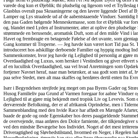
varede dog kun et Øjeblik; thi pludselig og ligesom ved et Trylleslag
Glasblus overalt paa Skraaningerne og den lavere liggende Deel af
Lamper og Lys straalede ud af de aabentstaaende Vinduer. Samtidig
den paa Gaden bølgende Menneskemasse, som for et Øjeblik var forst
og, blandet med Lyden af Instrumenter, atter at oplive den pludselige
strømmede en berusende, aromatisk Duft, som af den milde Vind i lan
Havet og frembragte en betagende Følelse af det uvante, som gjentager
Gang kommer til Troperne. — Jeg havde kun været kort Tid paa St. T
introduceret hos adskillige derboende Familier og hyppig modtog Indb
Sammenkomster, hvor jeg havde rig Lejlighed til personlig at gjøre 
Overdaadighed og Luxus, som hersker i Vestindien og giver ethvert 
af en lucullisk Overdaadighed, saa vel hvad Anretningen som Opdæk
fortjener Navnet heraf, naar man betænker, at saa godt som intet af, h
paa selve Stedet, men alt maa skaffes og henføres dertil enten fra Evr
Især i Begyndelsen strejfede jeg meget om paa Byens Gader og Stræde
Husog Familieliv paa Grund af Varmen foregaar for aabne Vinduer og
Lejlighed til at gjøre mig bekjendt med tropisk Liv og Levevis. Som
derværende Befolkning, der er af afrikansk Oprindelse, men i Tidern
Sammenblanding med den hvide Race har affødt en Mængde Afarter, d
baade de gode og onde Egenskaber hos deres paagjældende Stammefæ
de overvejende, maa anføres den Dolce farniente, der tilkjendegiver si
ved den mindste Bevægelse hos Individet. Noget af det mest irriteren
Driveragtighed og Sløvhedstilstand, hvormed en Neger, i Regelen h
Hovedbedækning, timeviis kan staa eller ligge übevægelig paa Stenb