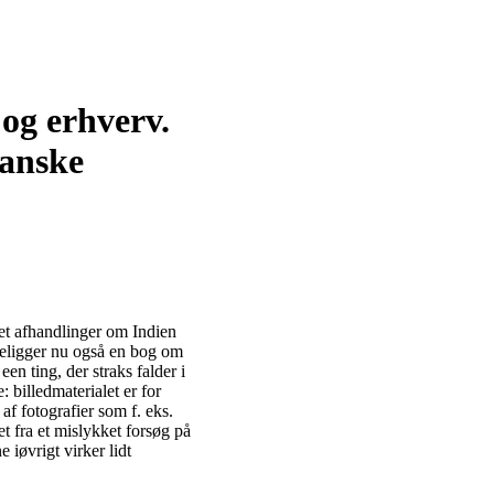
og erhverv.
Danske
ret afhandlinger om Indien
religger nu også en bog om
n ting, der straks falder i
 billedmaterialet er for
af fotografier som f. eks.
t fra et mislykket forsøg på
 iøvrigt virker lidt