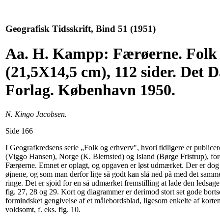
Geografisk Tidsskrift, Bind 51 (1951)
Aa. H. Kampp: Færøerne. Folk 
(21,5X14,5 cm), 112 sider. Det 
Forlag. København 1950.
N. Kingo Jacobsen.
Side 166
I Geografkredsens serie „Folk og erhverv", hvori tidligere er publice
(Viggo Hansen), Norge (K. Blemsted) og Island (Børge Fristrup), fo
Færøerne. Emnet er oplagt, og opgaven er løst udmærket. Der er dog ee
øjnene, og som man derfor lige så godt kan slå ned på med det samme:
ringe. Det er sjoid for en så udmærket fremstilling at lade den ledsage 
fig. 27, 28 og 29. Kort og diagrammer er derimod stort set gode bortse
formindsket gengivelse af et målebordsblad, ligesom enkelte af kortene
voldsomt, f. eks. fig. 10.