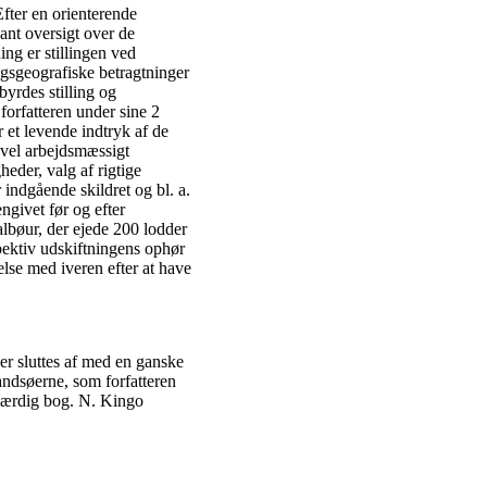
fter en orienterende
ant oversigt over de
ing er stillingen ved
ngsgeografiske betragtninger
yrdes stilling og
forfatteren under sine 2
 et levende indtryk af de
vel arbejdsmæssigt
eder, valg af rigtige
 indgående skildret og bl. a.
ngivet før og efter
lbøur, der ejede 200 lodder
pektiv udskiftningens ophør
else med iveren efter at have
Der sluttes af med en ganske
ndsøerne, som forfatteren
eværdig bog. N. Kingo