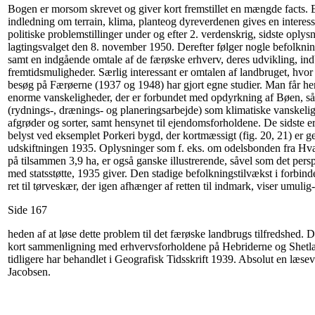
Bogen er morsom skrevet og giver kort fremstillet en mængde facts. E
indledning om terrain, klima, planteog dyreverdenen gives en interess
politiske problemstillinger under og efter 2. verdenskrig, sidste oplysn
lagtingsvalget den 8. november 1950. Derefter følger nogle befolkni
samt en indgående omtale af de færøske erhverv, deres udvikling, indb
fremtidsmuligheder. Særlig interessant er omtalen af landbruget, hvor 
besøg på Færøerne (1937 og 1948) har gjort egne studier. Man får her
enorme vanskeligheder, der er forbundet med opdyrkning af Bøen, så
(rydnings-, drænings- og planeringsarbejde) som klimatiske vanskeligh
afgrøder og sorter, samt hensynet til ejendomsforholdene. De sidste er
belyst ved eksemplet Porkeri bygd, der kortmæssigt (fig. 20, 21) er ge
udskiftningen 1935. Oplysninger som f. eks. om odelsbonden fra Hva
på tilsammen 3,9 ha, er også ganske illustrerende, såvel som det pers
med statsstøtte, 1935 giver. Den stadige befolkningstilvækst i forbind
ret til tørveskær, der igen afhænger af retten til indmark, viser umulig-
Side 167
heden af at løse dette problem til det færøske landbrugs tilfredshed. 
kort sammenligning med erhvervsforholdene på Hebriderne og Shetla
tidligere har behandlet i Geografisk Tidsskrift 1939. Absolut en læs
Jacobsen.