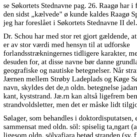
se Søkortets Stednavne pag. 26. Raagø har i 
den sidst „kælvede" ø kunde kaldes Raagø S
jeg har foreslået i Søkortets Stednavne II del
Dr. Schou har med stor ret gjort gældende, a
er av stor værdi med hensyn til at udforske
forlandsstrækningernes tidligere karakter, m
desuden for, at disse navne bør danne grundla
geografiske og nautiske betegnelser. Når str
Jærnen mellem Strøby Ladeplads og Køge Sø
navn, skyldes det de,n oldn. betegnelse jadar
kant, kyststrand. Jæ.rn kan altså ligefrem be
strandvoldsletter, men det er måske lidt tilgj
Sølager, som behandles i doktordisputatsen,
sammensat med oldn. söl: spiselig ta,ngart (a
ligesom oldn. sölvafjara betød stranden (sv. f