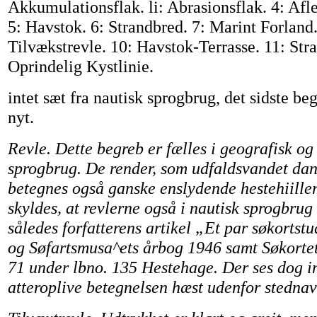
Akkumulationsflak. li: Abrasionsflak. 4: Afl
5: Havstok. 6: Strandbred. 7: Marint Forland.
Tilvækstrevle. 10: Havstok-Terrasse. 11: Str
Oprindelig Kystlinie.
intet sæt fra nautisk sprogbrug, det sidste be
nyt.
Revle. Dette begreb er fælles i geografisk og
sprogbrug. De render, som udfaldsvandet dan
betegnes også ganske enslydende hestehiiller
skyldes, at revlerne også i nautisk sprogbrug 
således forfatterens artikel „Et par søkortstu
og Søfartsmusa^ets årbog 1946 samt Søkorte
71 under lbno. 135 Hestehage. Der ses dog in
atteroplive betegnelsen hæst udenfor stedna