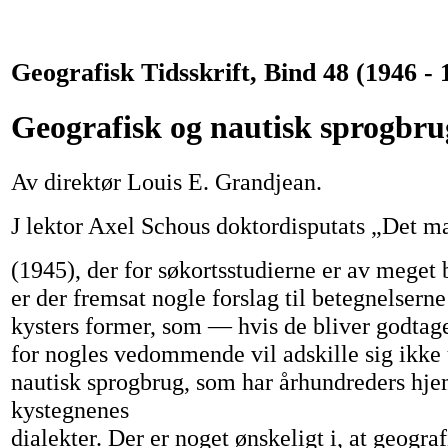
Geografisk Tidsskrift, Bind 48 (1946 - 
Geografisk og nautisk sprogbru
Av direktør Louis E. Grandjean.
J lektor Axel Schous doktordisputats „Det ma
(1945), der for søkortsstudierne er av meget 
er der fremsat nogle forslag til betegnelsern
kysters former, som — hvis de bliver godtag
for nogles vedommende vil adskille sig ikke 
nautisk sprogbrug, som har århundreders hj
kystegnenes
dialekter. Der er noget ønskeligt i, at geogra