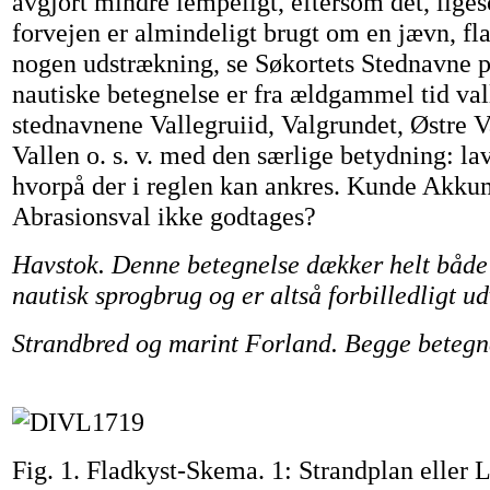
avgjort mindre lempeligt, eftersom det, liges
forvejen er almindeligt brugt om en jævn, fl
nogen udstrækning, se Søkortets Stednavne 
nautiske betegnelse er fra ældgammel tid val
stednavnene Vallegruiid, Valgrundet, Østre V
Vallen o. s. v. med den særlige betydning: la
hvorpå der i reglen kan ankres. Kunde Akku
Abrasionsval ikke godtages?
Havstok. Denne betegnelse dækker helt både
nautisk sprogbrug og er altså forbilledligt ud
Strandbred og marint Forland. Begge betegn
Fig. 1. Fladkyst-Skema. 1: Strandplan eller 