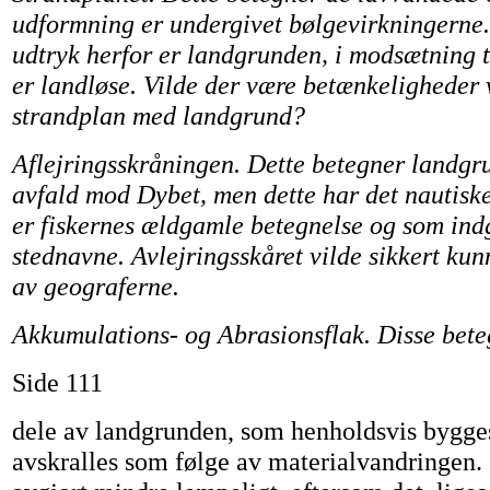
udformning er undergivet bølgevirkningerne.
udtryk herfor er landgrunden, i modsætning 
er landløse. Vilde der være betænkeligheder v
strandplan med landgrund?
Aflejringsskråningen. Dette betegner landgr
avfald mod Dybet, men dette har det nautisk
er fiskernes ældgamle betegnelse og som indg
stednavne. Avlejringsskåret vilde sikkert ku
av geograferne.
Akkumulations- og Abrasionsflak. Disse bete
Side 111
dele av landgrunden, som henholdsvis bygges
avskralles som følge av materialvandringen. 