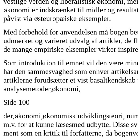
vestlige verden og liberalistisk økonomi, me
økonomi er indskrænket til midler og result
påvist via østeuropæiske eksempler.
Med forbehold for anvendelsen må bogen be
udmærket og varieret udvalg af artikler, de f
de mange empiriske eksempler virker inspir
Som introduktion til emnet vil den være min
har den sammesvaghed som enhver artikelsam
artiklerne forudsætter et vist basaltkendskab t
analysemetoder,økonomi,
Side 100
der,økonomi,økonomisk udviklingsteori, nu
m.v. for at kunne læsesmed udbytte. Disse sv
ment som en kritik til forfatterne, da bogen