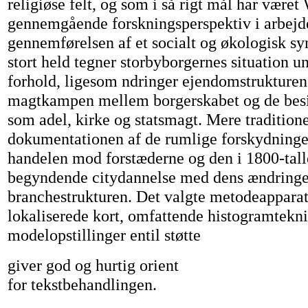
religiøse felt, og som i så rigt mål har være
gennemgående forskningsperspektiv i arbejde
gennemførelsen af et socialt og økologisk s
stort held tegner storbyborgernes situation u
forhold, ligesom ndringer ejendomstrukturen 
magtkampen mellem borgerskabet og de besi
som adel, kirke og statsmagt. Mere traditione
dokumentationen af de rumlige forskydninge
handelen mod forstæderne og den i 1800-tall
begyndende citydannelse med dens ændringe
branchestrukturen. Det valgte metodeapparat
lokaliserede kort, omfattende histogramtekn
modelopstillinger entil støtte
giver god og hurtig orient
for tekstbehandlingen.