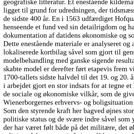
geografiske litteratur. Et enestående kildema
ligget til grund for udredningen, der tidsmæ
de sidste 400 år. En i 1563 udfærdiget Hofqua
henseende et fund ved sin detailrigdom og h
dokumentation af datidens økonomiske og soc
Dette enestående materiale er analyseret og a
lokaliserede kortbilag såvel som gjort til gen
modelbehandling med ganske sigende resulta
skabte model er derefter ført etapevis frem v
1700-tallets sidste halvdel til det 19. og 20.
i arbejdet gjort en stor indsats for at tegne et 
de sociale og økonomiske vilkår, som de give
Wienerborgernes erhvervs- og boligsituation ti
Som den styrende kraft her bagved øjnes sto
politiske status og de svære indre såvel so
der har været følt både på det militære, det