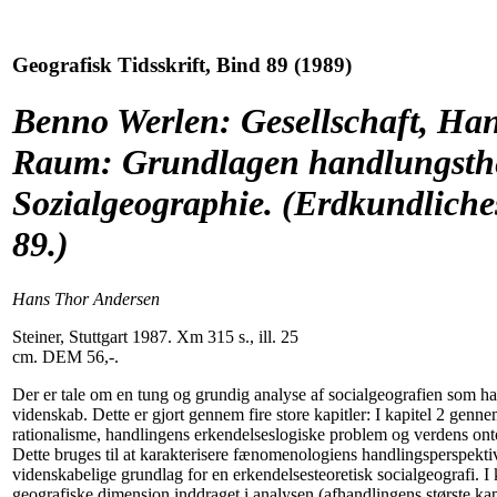
Geografisk Tidsskrift, Bind 89 (1989)
Benno Werlen: Gesellschaft, Ha
Raum: Grundlagen handlungsthe
Sozialgeographie. (Erdkundliche
89.)
Hans Thor Andersen
Steiner, Stuttgart 1987. Xm 315 s., ill. 25
cm. DEM 56,-.
Der er tale om en tung og grundig analyse af socialgeografien som h
videnskab. Dette er gjort gennem fire store kapitler: I kapitel 2 genn
rationalisme, handlingens erkendelseslogiske problem og verdens onto
Dette bruges til at karakterisere fænomenologiens handlingsperspektiv.
videnskabelige grundlag for en erkendelsesteoretisk socialgeografi. I 
geografiske dimension inddraget i analysen (afhandlingens største kap