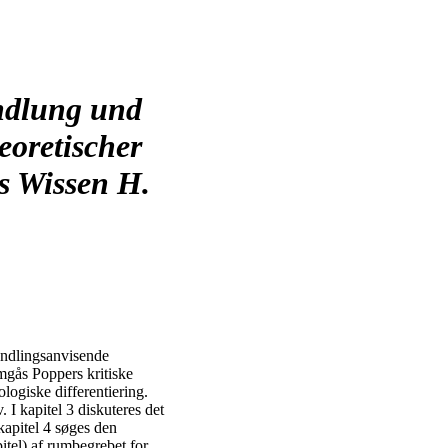
ndlung und
oretischer
s Wissen H.
andlingsanvisende
emgås Poppers kritiske
logiske differentiering.
 I kapitel 3 diskuteres det
kapitel 4 søges den
itel) af rumbegrebet for