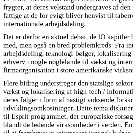
frygter, at deres velstand undergraves af den
fattige at de for evigt bliver henvist til taber
internationale arbejdsdeling.
Det er derfor en aktuel debat, de lO kapitler 
med, men også en bred problemkreds: Fra int
arbejdsdeling, teknologi-bølger, lokalisering
erhverv i nogle nøglelande til vækst og inter
firmaorganisation i store amerikanske virks
Flere bidrag understreger den statslige sektor
vækst og lokalisering af high-tech / informa
deres følger i form af hastigt voksende forsk
udviklingsomkostninger. Dette tema diskuteres
til Esprit-programmet, det europæiske forsøg
blandt de ledende virksomheder i verden. En
til at fremhæve et interessant japansk bidrag