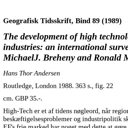
Geografisk Tidsskrift, Bind 89 (1989)
The development of high techno
industries: an international surv
MichaelJ. Breheny and Ronald 
Hans Thor Andersen
Routledge, London 1988. 363 s., fig. 22
cm. GBP 35.-.
High-Tech er et af tidens nøgleord, når regio
beskæftigelsesproblemer og industripolitik s
EF's frie marked har noget med dette at gøre