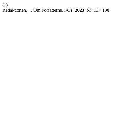
(1)
Redaktionen, .-. Om Forfatterne.
FOF
2023
,
61
, 137-138.