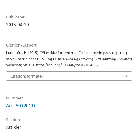
Publiceret
2015-04-29
Citation/Eksport
Lundtofte, H. (2015). “Vi er ikke forbrydere …” : Legitimeringsstrategier og
selvbilleder blandt HIPO- og ET-folk.
Fund Og Forskning I Det Kongelige Biblioteks
Samlinger
,
50
, 451. https://doi.org/10.7146/fof.v50i0.41258
Citationsformater
Nummer
Årg. 50 (2011)
Sektion
Artikler