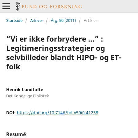
Startside
/
Arkiver
/
Årg. 50 (2011)
/
Artikler
“Vi er ikke forbrydere …” :
Legitimeringsstrategier og
selvbilleder blandt HIPO- og ET-
folk
Henrik Lundtofte
Det Kongelige Bibliotek
DOI:
https://doi.org/10.7146/fof.v50i0.41258
Resumé