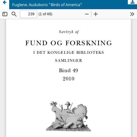
Fuglene. Audubons "Birds of America"