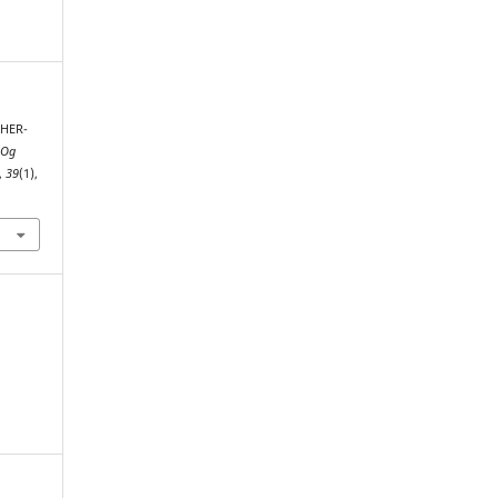
THER-
 Og
,
39
(1),