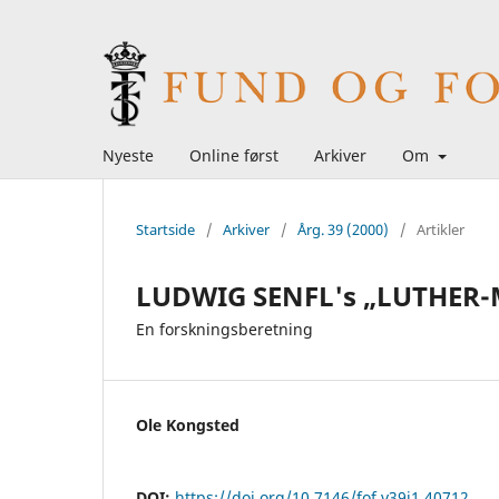
Nyeste
Online først
Arkiver
Om
Startside
/
Arkiver
/
Årg. 39 (2000)
/
Artikler
LUDWIG SENFL's „LUTHER
En forskningsberetning
Ole Kongsted
DOI:
https://doi.org/10.7146/fof.v39i1.40712