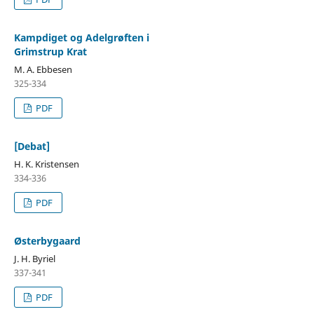
Kampdiget og Adelgrøften i
Grimstrup Krat
M. A. Ebbesen
325-334
PDF
[Debat]
H. K. Kristensen
334-336
PDF
Østerbygaard
J. H. Byriel
337-341
PDF