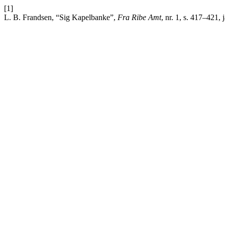
[1]
L. B. Frandsen, “Sig Kapelbanke”,
Fra Ribe Amt
, nr. 1, s. 417–421, 