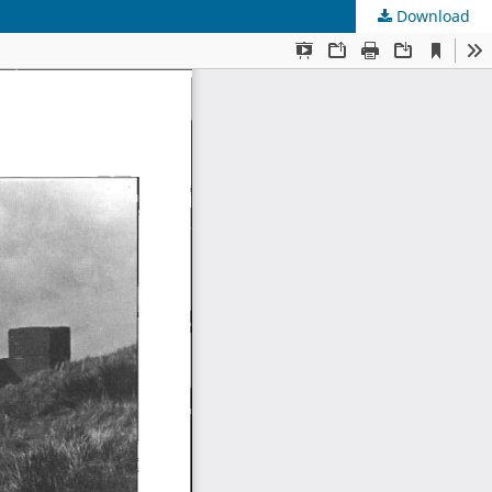
Download