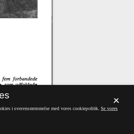
es
×
ookies i overensstemmelse med vores cookiepolitik.
Se vores