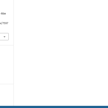
a Ribe
ew/7597