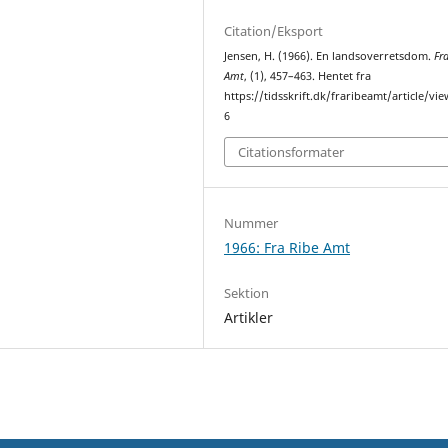
Citation/Eksport
Jensen, H. (1966). En landsoverretsdom.
Fr
Amt
, (1), 457–463. Hentet fra
https://tidsskrift.dk/fraribeamt/article/vi
6
Citationsformater
Nummer
1966: Fra Ribe Amt
Sektion
Artikler