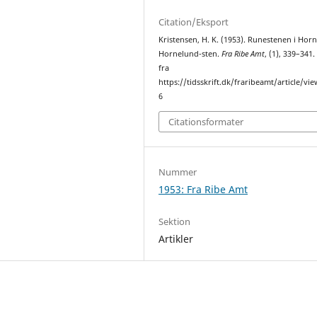
Citation/Eksport
Kristensen, H. K. (1953). Runestenen i Hor
Hornelund-sten.
Fra Ribe Amt
, (1), 339–341
fra
https://tidsskrift.dk/fraribeamt/article/vi
6
Citationsformater
Nummer
1953: Fra Ribe Amt
Sektion
Artikler