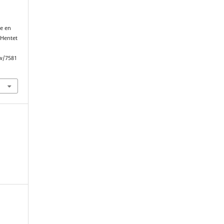
ne en
. Hentet
ew/7581