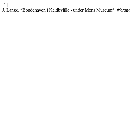
[1]
J. Lange, “Bondehaven i Keldbylille - under Møns Museum”,
frkvan