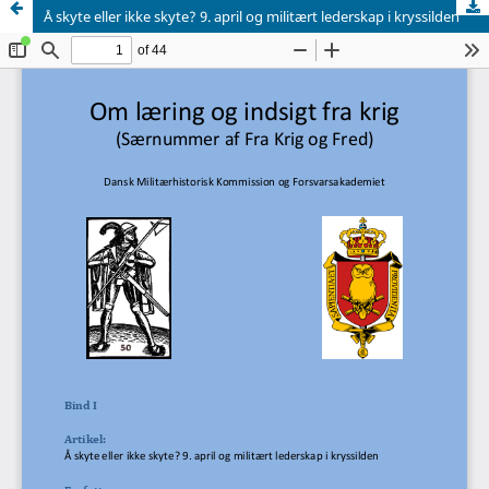
Å skyte eller ikke skyte? 9. april og militært lederskap i kryssilden