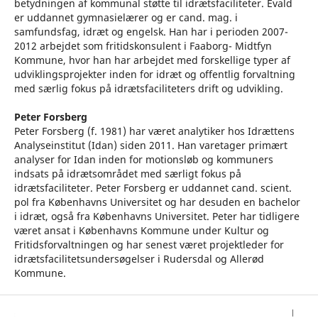
betydningen af kommunal støtte til idrætsfaciliteter. Evald
er uddannet gymnasielærer og er cand. mag. i
samfundsfag, idræt og engelsk. Han har i perioden 2007-
2012 arbejdet som fritidskonsulent i Faaborg- Midtfyn
Kommune, hvor han har arbejdet med forskellige typer af
udviklingsprojekter inden for idræt og offentlig forvaltning
med særlig fokus på idrætsfaciliteters drift og udvikling.
Peter Forsberg
Peter Forsberg (f. 1981) har været analytiker hos Idrættens
Analyseinstitut (Idan) siden 2011. Han varetager primært
analyser for Idan inden for motionsløb og kommuners
indsats på idrætsområdet med særligt fokus på
idrætsfaciliteter. Peter Forsberg er uddannet cand. scient.
pol fra Københavns Universitet og har desuden en bachelor
i idræt, også fra Københavns Universitet. Peter har tidligere
været ansat i Københavns Kommune under Kultur og
Fritidsforvaltningen og har senest været projektleder for
idrætsfacilitetsundersøgelser i Rudersdal og Allerød
Kommune.