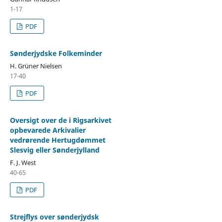
1-17
PDF
Sønderjydske Folkeminder
H. Grüner Nielsen
17-40
PDF
Oversigt over de i Rigsarkivet
opbevarede Arkivalier
vedrørende Hertugdømmet
Slesvig eller Sønderjylland
F. J. West
40-65
PDF
Strejflys over sønderjydsk