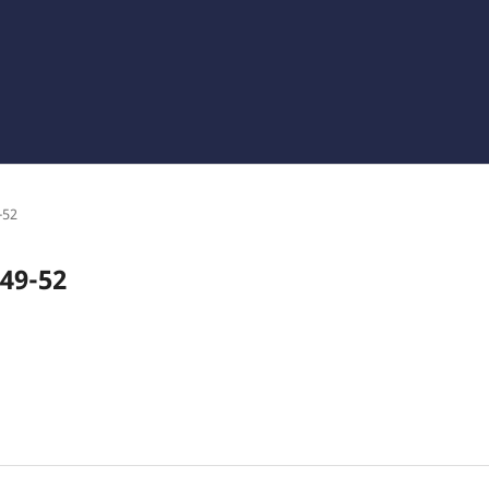
-52
949-52