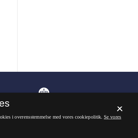
es
×
ookies i overensstemmelse med vores cookiepolitik.
Se vores