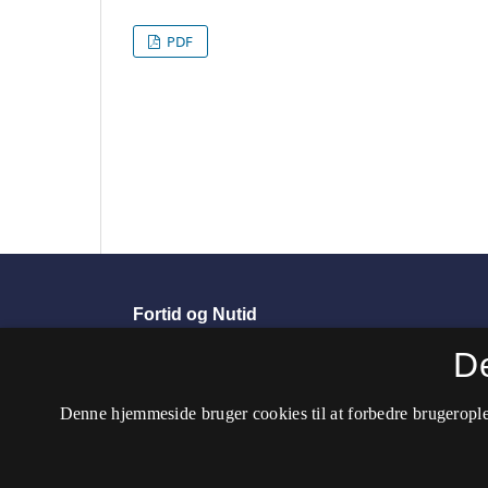
PDF
Fortid og Nutid
ISSN 0106-4797 (Trykt)
D
ISSN 2446-287X (Online)
Denne hjemmeside bruger cookies til at forbedre brugerople
Tidsskriftet er ophørt. Det er fortsat som
Kultur
Tilgængelighedserklæring