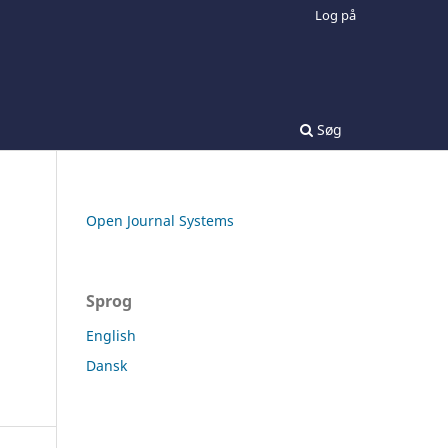
Log på
Søg
Open Journal Systems
Sprog
English
Dansk