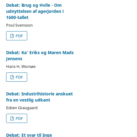
Debat: Brug og Hvile - Om
udnyttelsen af agerjorden i
1600-tallet
Poul Svensson
PDF
Debat: Ka’ Eriks og Maren Mads
Jensens
Hans H. Worsøe
PDF
Debat: Industrihistorie anskuet
fra en vestlig udkant
Esben Graugaard
PDF
Debat: Et svar til Inge