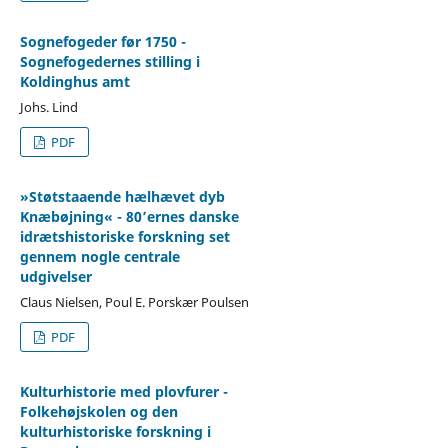
Sognefogeder før 1750 -
Sognefogedernes stilling i
Koldinghus amt
Johs. Lind
PDF
»Støtstaaende hælhævet dyb
Knæbøjning« - 80’ernes danske
idrætshistoriske forskning set
gennem nogle centrale
udgivelser
Claus Nielsen, Poul E. Porskær Poulsen
PDF
Kulturhistorie med plovfurer -
Folkehøjskolen og den
kulturhistoriske forskning i