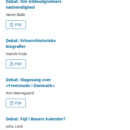
Debat: Om kildeudgivelsers
nødvendighed
Søren Balle
PDF
Debat: Erhvervhistoriske
biografier
Henrik Fode
PDF
Debat: Klagesang over
»Fremmede i Danmark«
Ann Nørregaard
PDF
Debat: Fejl i Bauers kalender?
Johs. Lind