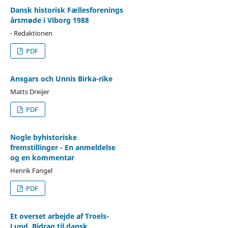
Dansk historisk Fællesforenings
årsmøde i Viborg 1988
- Redaktionen
PDF
Ansgars och Unnis Birka-rike
Matts Dreijer
PDF
Nogle byhistoriske
fremstillinger - En anmeldelse
og en kommentar
Henrik Fangel
PDF
Et overset arbejde af Troels-
Lund. Bidrag til dansk