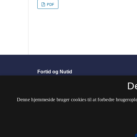
PDF
Fortid og Nutid
ISSN 0106-4797 (Trykt)
D
ISSN 2446-287X (Online)
Denne hjemmeside bruger cookies til at forbedre brugerople
Tidsskriftet er ophørt. Det er fortsat som
Kultur
Tilgængelighedserklæring