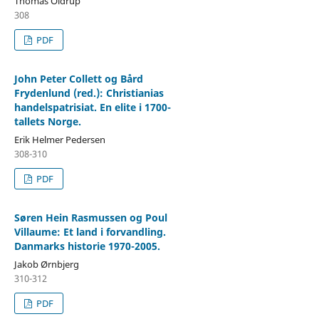
Thomas Oldrup
308
PDF
John Peter Collett og Bård
Frydenlund (red.): Christianias
handelspatrisiat. En elite i 1700-
tallets Norge.
Erik Helmer Pedersen
308-310
PDF
Søren Hein Rasmussen og Poul
Villaume: Et land i forvandling.
Danmarks historie 1970-2005.
Jakob Ørnbjerg
310-312
PDF