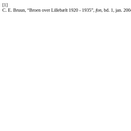
[1]
C. E. Bruun, “Broen over Lillebælt 1920 - 1935”,
fon
, bd. 1, jan. 200