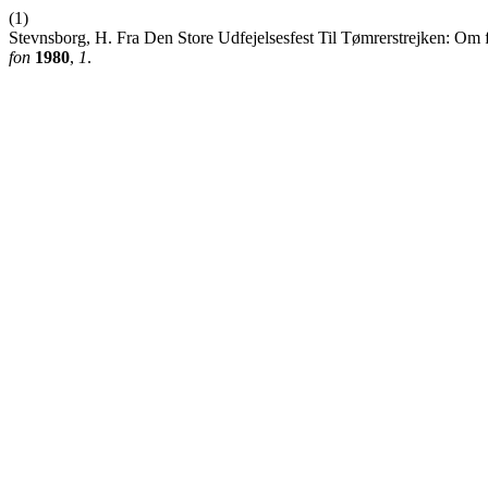
(1)
Stevnsborg, H. Fra Den Store Udfejelsesfest Til Tømrerstrejken: Om f
fon
1980
,
1
.