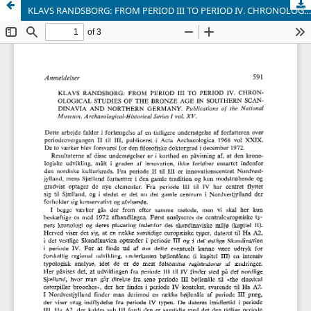
KLAVS RANDSBORG: FROM PERIOD III TO PERIOD IV. CHRONOLOGICAL STUDIES OF THE BRONZE AGE IN SOUTHERN SCANDINAVIA AND NORTHERN GERMANY. Publications of the National Museum. Archaeological-Historical Series I vol. XV.