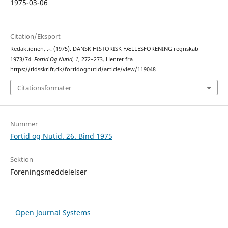
1975-03-06
Citation/Eksport
Redaktionen, .-. (1975). DANSK HISTORISK FÆLLESFORENING regnskab
1973/74.
Fortid Og Nutid
,
1
, 272–273. Hentet fra
https://tidsskrift.dk/fortidognutid/article/view/119048
Citationsformater
Nummer
Fortid og Nutid. 26. Bind 1975
Sektion
Foreningsmeddelelser
Open Journal Systems