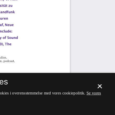
es
×
ookies i overensstemmelse med vores cookiepolitik.
Se vores