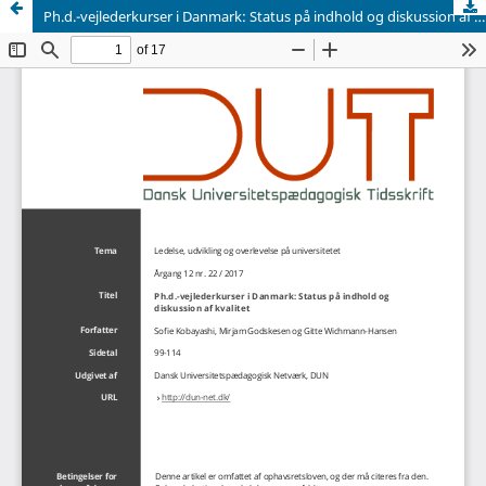
Ph.d.-vejlederkurser i Danmark: Status på indhold og diskussion af kvalitet