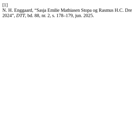
[1]
N. H. Enggaard, “Sasja Emilie Mathiasen Stopa og Rasmus H.C. Drey
2024”,
DTT
, bd. 88, nr. 2, s. 178–179, jun. 2025.