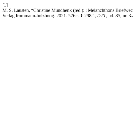
[1]
M. S. Lausten, “Christine Mundhenk (red.): : Melanchthons Briefwech
Verlag frommann-holzboog. 2021. 576 s. € 298”.,
DTT
, bd. 85, nr. 3