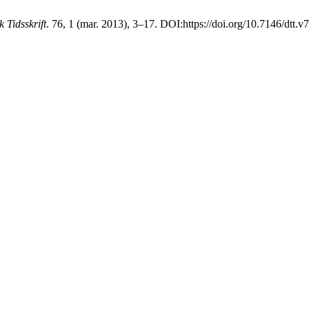
 Tidsskrift
. 76, 1 (mar. 2013), 3–17. DOI:https://doi.org/10.7146/dtt.v