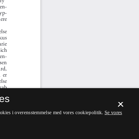
es
×
ookies i overensstemmelse med vores cookiepolitik.
Se vores