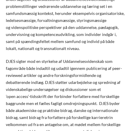
problemstillinger vedrørende uddannelse og læring set i en
samfundsmæssig kontekst, herunder eksempelvis organisatoriske,
ledelsesmæssige, forvaltningsmæssige, styringsmæssige
og videnspolitiske perspektiver på den uddannelse, pædagogik,
undervisning og kompetenceudvikling, som individer indgår i,
samt på spændingsfeltet mellem samfund og individ på både
lokalt, nationalt og transnationalt niveau.
DJES sigter mod en styrkelse af Uddannelsesvidenskab som
fagområde både indadtil og udadtil igennem publicering af peer-
reviewed artikler og andre forskningsformidlende og
debatterende indlæg. DJES støtter udarbejdelse og spredning af
videnskabelige undersøgelser og diskussioner som et
’open access’-tidsskrift der forbinder forfattere med forskellige
baggrunde men et fælles fagligt omdrejningspunkt. DJES byder
både akademiske og praktiske bidrag, danske og internationale
bidrag, samt bidrag fra forfattere på forskellige karrieretrin
velkommen ud fra en antagelse om, at mødet mellem forskellige